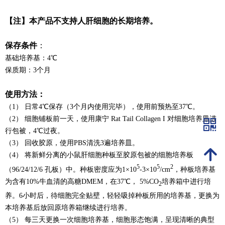
【注】
本产品不支持人肝细胞的长期培养。
保存条件
：
基础培养基：
4
℃
保质期：3个月
使用方法：
（1） 日常4℃保存（3个月内使用完毕），使用前预热至37℃。
（2） 细胞铺板前一天，使用康宁 Rat Tail Collagen I 对细胞培养皿进
낃
行包被，4℃过夜。
（3） 回收胶原，使用PBS清洗3遍培养皿。
녕
（4） 将新鲜分离的小鼠肝细胞种板至胶原包被的细胞培养板
5
5
2
（96/24/12/6 孔板）中。种板
密度应为1×10
-3×10
/cm
，种板培养基
为含有10%牛血清的高糖DMEM，在37℃，
5%CO
培养箱中进行培
2
养。6小时后，待细胞完全贴壁，轻轻吸掉种板所用的培养
基，更换为
本培养基后放回原培养箱继续进行培养。
（5） 每三天更换一次细胞培养基，细胞形态饱满，呈现清晰的典型