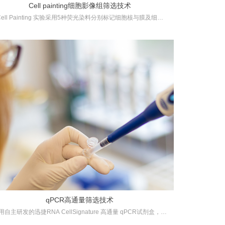
Cell painting细胞影像组筛选技术
Cell Painting 实验采用5种荧光染料分别标记细胞核与膜及细胞
，再用高内涵成像系统捕获图像，以及利用人工智能等计算方法
这些原始图像分割成单个细胞和特定的细胞成分，并提取细胞特
的定量测量值，例如大小，强度和纹理。这种将表型变化与特定
药物处理联系起来的能力有助于研究人员研究每种药物的作用机
制，以及筛选出具有预期表型变化的小分子化合物或干预因子。
qPCR高通量筛选技术
用自主研发的迅捷RNA CellSignature 高通量 qPCR试剂盒，可
实现高效的RNA纯化、实现少量细胞的大规模qPCR检测。我们