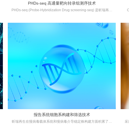
PHDs-seq 高通量靶向转录组测序技术
PHDs-seq (Probe-Hybridization Drug screening-seq) 是昕瑞再生
拥有自主知识产权的基于探针杂交方式的靶向测序：特异性的两条
器
DNA探针与所研究的cDNA经过杂交，利用磁珠捕获与目标区域结
将
合的杂交探针，同时进行PCR扩增并引入分子条形码。PHDs-seq
征
具有非常好的孔间平行性，对标qPCR技术，相关性可达到0.94，
精准度、灵敏度较高。可广泛应用于干细胞诱导与分化、类器官、
细胞培养方法开发、新药筛选、肿瘤标记物发现等领域。
报告系统细胞系构建和筛选技术
昕瑞再生在慢病毒载体系统和慢病毒介导稳定株构建方面积累了丰
采
富经验，特别是难以转染的细胞（比如神经元细胞、干细胞或其它
以