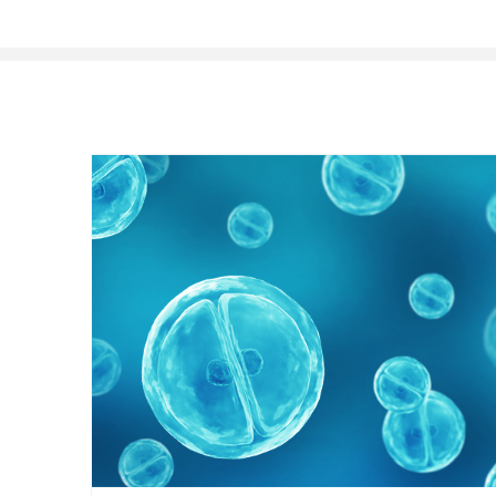
循环系统，水镜光效率高，所需更短的曝光时间，更适合长时间活
细胞检测以及在厚样品中可以取得高的成像质量；四个荧光通道同
时采集数据；几分钟内即可完成高内涵数据分析。 总之，Opera Ph
enix可实现全自动、高速、高分辨率的成像，能满足药物筛选、细
胞毒性分析、细胞形态表型变化等多种高通量生物学需求。
넳