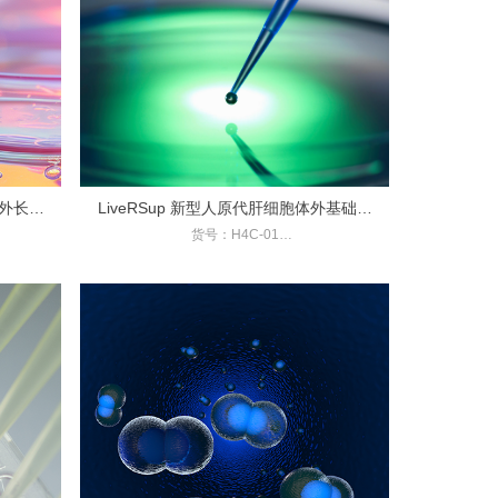
体外长期
LiveRSup 新型人原代肝细胞体外基础培
货号：H4C-01
养套装
规格：500ML-培养基、10ML-添加剂
的长期培
相关应用：人原代肝实质细胞在体外的培养及功
能维持