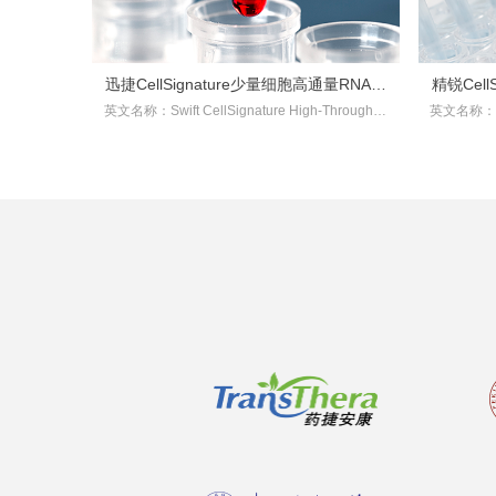
迅捷CellSignature少量细胞高通量RNA快
精锐Cell
英文名称：Swift CellSignature High-Throughpu
英文名称：Elit
提试剂盒
t RNA extraction Kit
3’ T
产品目录：XR2301
产品规格：100RXN