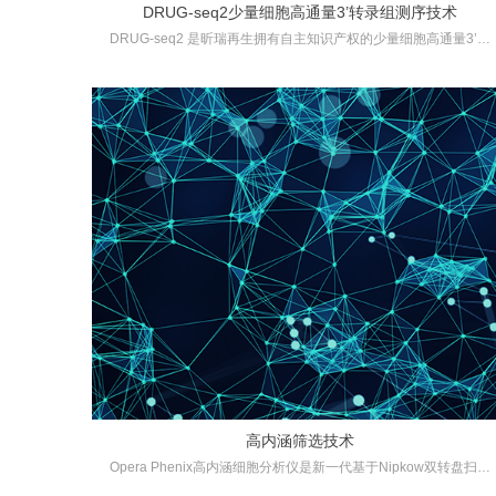
DRUG-seq2少量细胞高通量3’转录组测序技术
DRUG-seq2 是昕瑞再生拥有自主知识产权的少量细胞高通量3’转
录组测序技术，该技术采用Barcoded标签可实现多样本混合构建文
库，而每个序列的UMI可以捕获的mRNA序列进行精确定量，降低P
CR扩增带来的数据偏差。可广泛应用于干细胞诱导与分化、类器
官、细胞培养方法开发、新药筛选、肿瘤标记物发现等领域。
高内涵筛选技术
Opera Phenix高内涵细胞分析仪是新一代基于Nipkow双转盘扫描
型激光共聚焦的成像系统，该系统配备的水镜以及全自动物镜补水