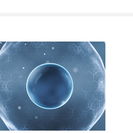
以提供细胞、组织、类器官等相关样本高通量的qPCR检测。同
制备的总RNA模板可同时兼容少量细胞高通量3’转录组测序服务
（Drug-seq2）。
넲